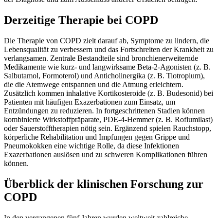
Derzeitige Therapie bei COPD
Die Therapie von COPD zielt darauf ab, Symptome zu lindern, die
Lebensqualität zu verbessern und das Fortschreiten der Krankheit zu
verlangsamen. Zentrale Bestandteile sind bronchienerweiternde
Medikamente wie kurz- und langwirksame Beta-2-Agonisten (z. B.
Salbutamol, Formoterol) und Anticholinergika (z. B. Tiotropium),
die die Atemwege entspannen und die Atmung erleichtern.
Zusätzlich kommen inhalative Kortikosteroide (z. B. Budesonid) bei
Patienten mit häufigen Exazerbationen zum Einsatz, um
Entzündungen zu reduzieren. In fortgeschrittenen Stadien können
kombinierte Wirkstoffpräparate, PDE-4-Hemmer (z. B. Roflumilast)
oder Sauerstofftherapien nötig sein. Ergänzend spielen Rauchstopp,
körperliche Rehabilitation und Impfungen gegen Grippe und
Pneumokokken eine wichtige Rolle, da diese Infektionen
Exazerbationen auslösen und zu schweren Komplikationen führen
können.
Überblick der klinischen Forschung zur
COPD
In den vergangenen fünf Jahren wurden weltweit zahlreiche